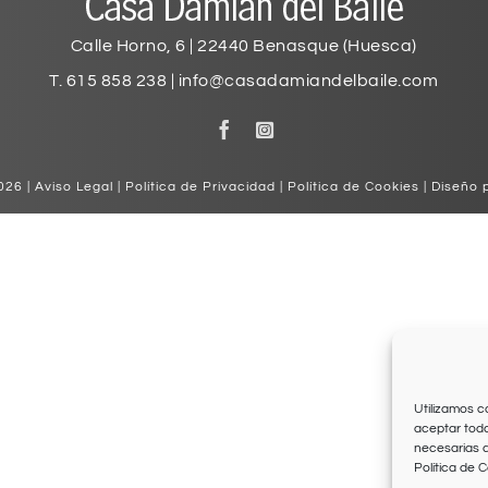
Calle Horno, 6 | 22440 Benasque (Huesca)
T. 615 858 238
|
info@casadamiandelbaile.com
026 |
Aviso Legal
|
Política de Privacidad
|
Política de Cookies
|
Diseño 
Utilizamos c
aceptar toda
necesarias 
Política de C