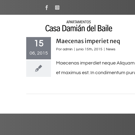
Saltar
Facebook
Instagram
al
contenido
Maecenas imperiet neq
15
Por
admin
|
junio 15th, 2015
|
News
06, 2015
Maecenas imperdiet neque Aliquam pul
et maximus est. In condimentum purus 