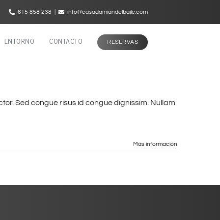
615 858 238
|
info@casadamiandelbaile.com
ENTORNO
CONTACTO
RESERVAS
ctor. Sed congue risus id congue dignissim. Nullam
Más información